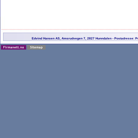
Edvind Hansen AS, Amsrudvegen 7, 2827 Hunndalen - Postadresse: Po